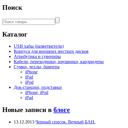
Поиск
Каталог
USB хабы (разветвители)
Корпуса для внешних жестких дисков
Атрибутика и сувениры
Кабели, переходники, наушники, кардридеры
Сумки, чехлы, бампера
iPhone
iPad
iPod
Док-станции, подставки
iPhone, iPod
iPad
Новые записи в
блоге
13.12.2013
Черный список. Вечный БАН.